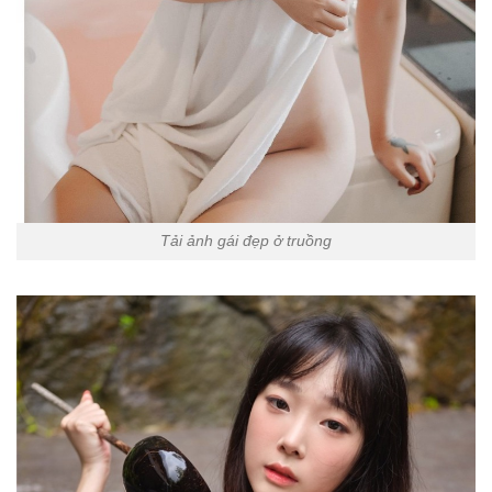
Tải ảnh gái đẹp ở truồng