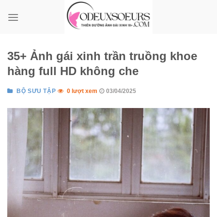
Bỏ
qua
nội
dung
35+ Ảnh gái xinh trần truồng khoe
hàng full HD không che
BỘ SƯU TẬP
0 lượt xem
03/04/2025