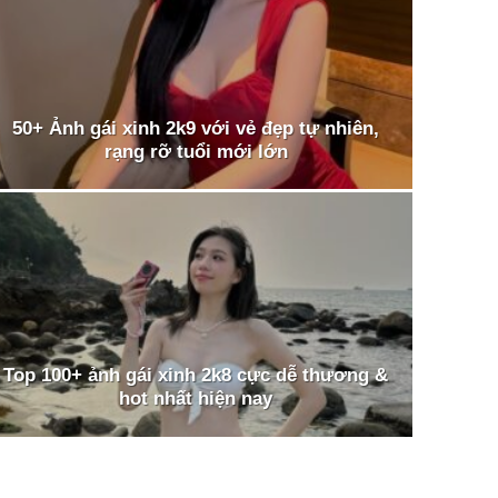
50+ Ảnh gái xinh 2k9 với vẻ đẹp tự nhiên,
rạng rỡ tuổi mới lớn
Top 100+ ảnh gái xinh 2k8 cực dễ thương &
hot nhất hiện nay