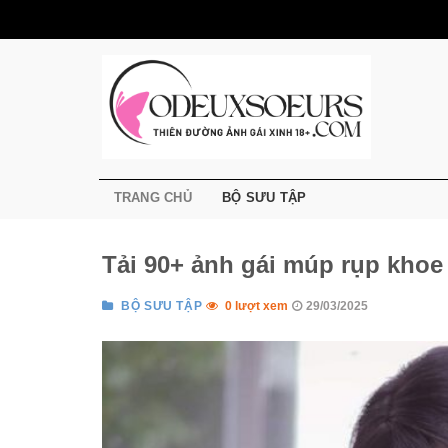
Bỏ
qua
nội
dung
TRANG CHỦ
BỘ SƯU TẬP
Tải 90+ ảnh gái múp rụp kho
BỘ SƯU TẬP
0 lượt xem
29/03/2025