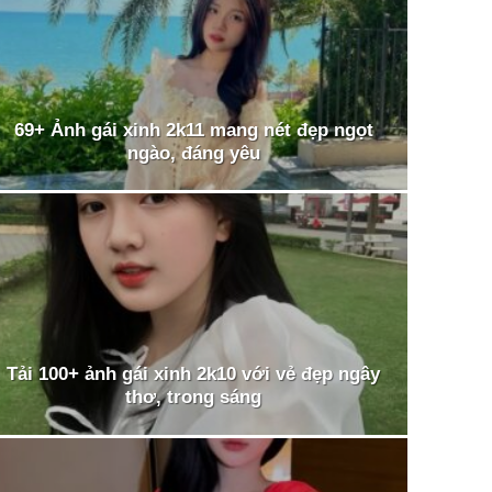
69+ Ảnh gái xinh 2k11 mang nét đẹp ngọt
ngào, đáng yêu
Tải 100+ ảnh gái xinh 2k10 với vẻ đẹp ngây
thơ, trong sáng