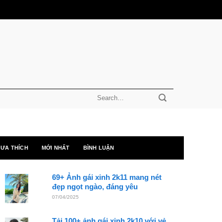
ƯA THÍCH
MỚI NHẤT
BÌNH LUẬN
69+ Ảnh gái xinh 2k11 mang nét
đẹp ngọt ngào, đáng yêu
07/04/2025
Tải 100+ ảnh gái xinh 2k10 với vẻ