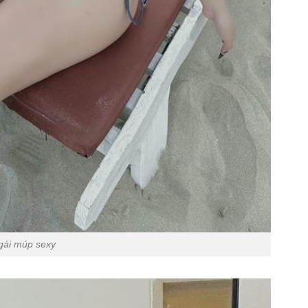
gái múp sexy