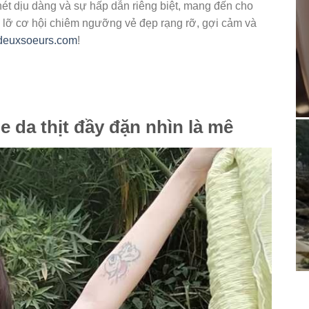
ét dịu dàng và sự hấp dẫn riêng biệt, mang đến cho
ỏ lỡ cơ hội chiêm ngưỡng vẻ đẹp rạng rỡ, gợi cảm và
deuxsoeurs.com
!
e da thịt đầy đặn nhìn là mê