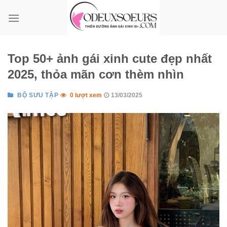
Bỏ
qua
nội
dung
Top 50+ ảnh gái xinh cute đẹp nhất
2025, thỏa mãn cơn thèm nhìn
BỘ SƯU TẬP
0 lượt xem
13/03/2025