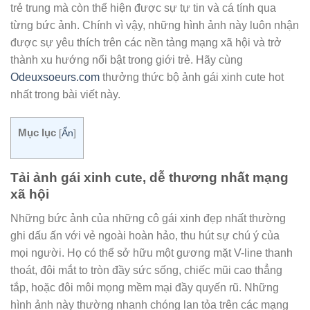
trẻ trung mà còn thể hiện được sự tự tin và cá tính qua
từng bức ảnh. Chính vì vậy, những hình ảnh này luôn nhận
được sự yêu thích trên các nền tảng mạng xã hội và trở
thành xu hướng nổi bật trong giới trẻ. Hãy cùng
Odeuxsoeurs.com
thưởng thức bộ ảnh gái xinh cute hot
nhất trong bài viết này.
Mục lục
[
Ẩn
]
Tải ảnh gái xinh cute, dễ thương nhất mạng
xã hội
Những bức ảnh của những cô gái xinh đẹp nhất thường
ghi dấu ấn với vẻ ngoài hoàn hảo, thu hút sự chú ý của
mọi người. Họ có thể sở hữu một gương mặt V-line thanh
thoát, đôi mắt to tròn đầy sức sống, chiếc mũi cao thẳng
tắp, hoặc đôi môi mọng mềm mại đầy quyến rũ. Những
hình ảnh này thường nhanh chóng lan tỏa trên các mạng