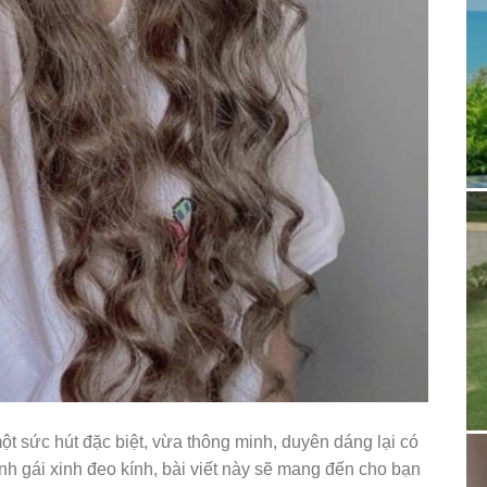
t sức hút đặc biệt, vừa thông minh, duyên dáng lại có
nh gái xinh đeo kính, bài viết này sẽ mang đến cho bạn