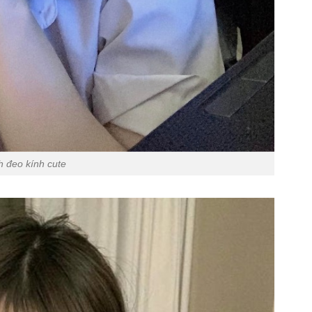
h đeo kính cute