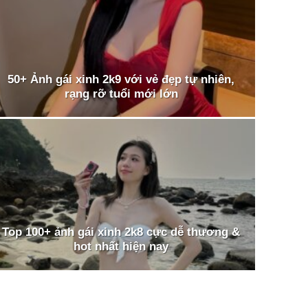
50+ Ảnh gái xinh 2k9 với vẻ đẹp tự nhiên,
rạng rỡ tuổi mới lớn
Top 100+ ảnh gái xinh 2k8 cực dễ thương &
hot nhất hiện nay