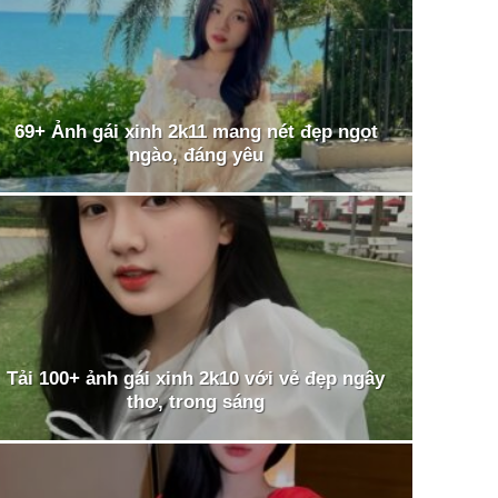
69+ Ảnh gái xinh 2k11 mang nét đẹp ngọt
ngào, đáng yêu
Tải 100+ ảnh gái xinh 2k10 với vẻ đẹp ngây
thơ, trong sáng