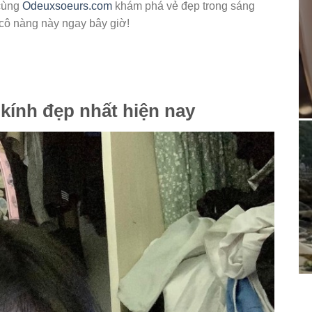
 cùng
Odeuxsoeurs.com
khám phá vẻ đẹp trong sáng
cô nàng này ngay bây giờ!
kính đẹp nhất hiện nay