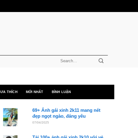
ƯA THÍCH
MỚI NHẤT
BÌNH LUẬN
69+ Ảnh gái xinh 2k11 mang nét
đẹp ngọt ngào, đáng yêu
07/04/2025
Tải 100+ ảnh gái xinh 2k10 với vẻ