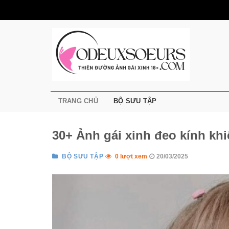
Bỏ
qua
nội
dung
TRANG CHỦ
BỘ SƯU TẬP
30+ Ảnh gái xinh đeo kính khi
BỘ SƯU TẬP
0 lượt xem
20/03/2025